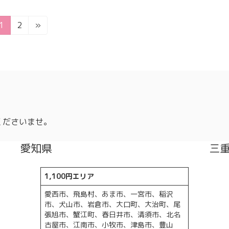
固
固
1
2
»
定
定
ペ
ペ
ー
ー
ジ
ジ
くださいませ。
愛知県
三
1,100円エリア
愛西市、飛島村、あま市、一宮市、稲沢
市、犬山市、岩倉市、大口町、大治町、尾
張旭市、蟹江町、春日井市、清須市、北名
古屋市、江南市、小牧市、津島市、豊山