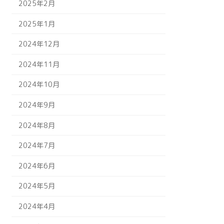
2025年2月
2025年1月
2024年12月
2024年11月
2024年10月
2024年9月
2024年8月
2024年7月
2024年6月
2024年5月
2024年4月