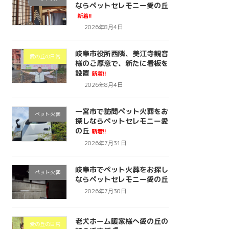
ならペットセレモニー愛の丘
新着!!
2026年8月4日
岐阜市役所西隣、美江寺観音
愛の丘の日常
様のご厚意で、新たに看板を
設置
新着!!
2026年8月4日
一宮市で訪問ペット火葬をお
ペット火葬
探しならペットセレモニー愛
の丘
新着!!
2026年7月31日
岐阜市でペット火葬をお探し
ペット火葬
ならペットセレモニー愛の丘
2026年7月30日
老犬ホーム暖家様へ愛の丘の
愛の丘の日常