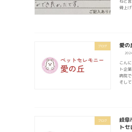
ねと言
骨上げ
愛の
ブログ
202
こんに
ト企業
病院で
そして
岐阜
ブログ
トセ