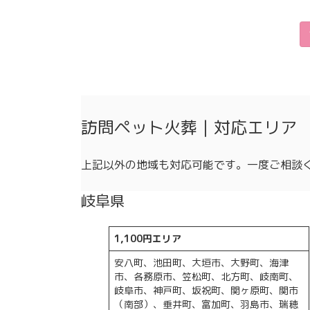
投
稿
の
ペ
訪問ペット火葬｜対応エリア
ー
ジ
上記以外の地域も対応可能です。一度ご相談
送
岐阜県
り
1,100円エリア
安八町、池田町、大垣市、大野町、海津
市、各務原市、笠松町、北方町、岐南町、
岐阜市、神戸町、坂祝町、関ヶ原町、関市
（南部）、垂井町、富加町、羽島市、瑞穂