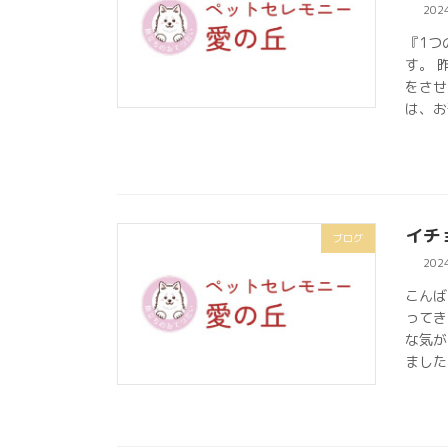
202
『1つ
す。 
をさせ
は、お
イチ
ブログ
202
こんば
ってき
な気が
ました