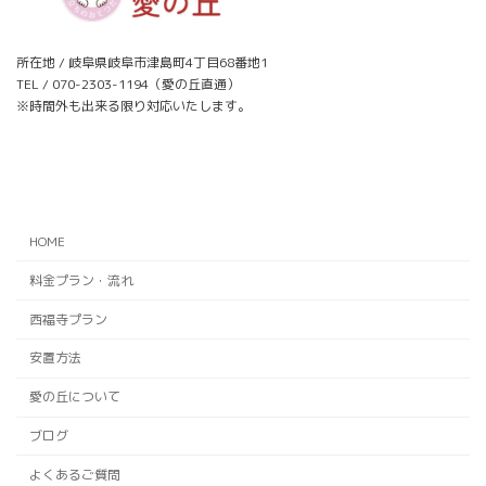
所在地 / 岐阜県岐阜市津島町4丁目68番地1
TEL / 070-2303-1194（愛の丘直通）
※時間外も出来る限り対応いたします。
ア
ア
イ
イ
コ
コ
ン
ン
リ
リ
ン
ン
ク
ク
HOME
料金プラン・流れ
西福寺プラン
安置方法
愛の丘について
ブログ
よくあるご質問