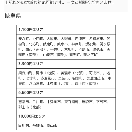
上記以外の地域も対応可能です。一度ご相談くださいませ。
岐阜県
1,100円エリア
安八町、池田町、大垣市、大野町、海津市、各務原市、笠
松町、北方町、岐南町、岐阜市、神戸町、坂祝町、関ヶ原
町、関市（南部）、垂井町、富加町、羽島市、瑞穂市、美
濃市（南部）、山県市（南部)、養老町、輪之内町
3,300円エリア
揖斐川町、関市（北部）、美濃市（北部）、可児市、川辺
町 、七宗町、多治見市、土岐市、御嵩町、美濃加茂市、本
巣市、八百津町、山県市（北部）、郡上市（南部）
6,600円エリア
恵那市、白川町、中津川市、東白河町、瑞浪市、下呂市、
郡上市（北部）
10,000円エリア
白川村、飛騨市、高山市