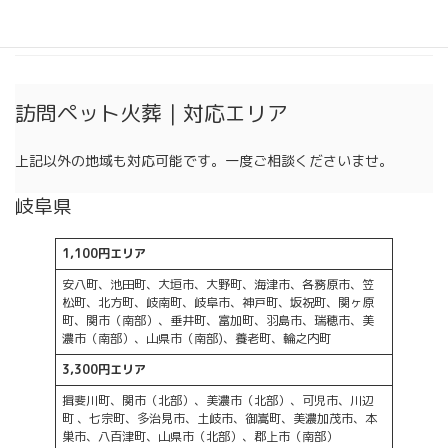
2024年4月
2024年3月
訪問ペット火葬｜対応エリア
上記以外の地域も対応可能です。一度ご相談くださいませ。
岐阜県
1,100円エリア
安八町、池田町、大垣市、大野町、海津市、各務原市、笠
松町、北方町、岐南町、岐阜市、神戸町、坂祝町、関ヶ原
町、関市（南部）、垂井町、富加町、羽島市、瑞穂市、美
濃市（南部）、山県市（南部)、養老町、輪之内町
3,300円エリア
揖斐川町、関市（北部）、美濃市（北部）、可児市、川辺
町 、七宗町、多治見市、土岐市、御嵩町、美濃加茂市、本
巣市、八百津町、山県市（北部）、郡上市（南部）