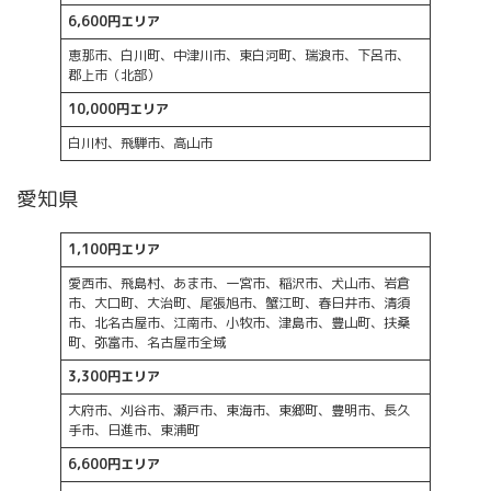
6,600円エリア
恵那市、白川町、中津川市、東白河町、瑞浪市、下呂市、
郡上市（北部）
10,000円エリア
白川村、飛騨市、高山市
愛知県
1,100円エリア
愛西市、飛島村、あま市、一宮市、稲沢市、犬山市、岩倉
市、大口町、大治町、尾張旭市、蟹江町、春日井市、清須
市、北名古屋市、江南市、小牧市、津島市、豊山町、扶桑
町、弥富市、名古屋市全域
3,300円エリア
大府市、刈谷市、瀬戸市、東海市、東郷町、豊明市、長久
手市、日進市、東浦町
6,600円エリア