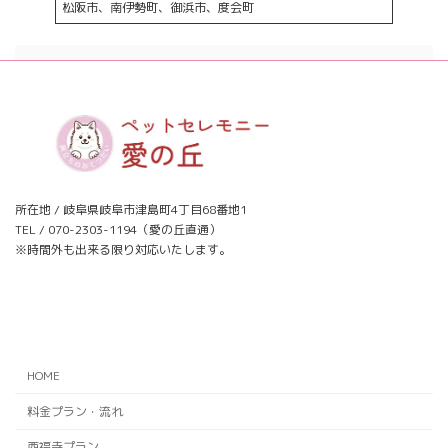
松阪市、南伊勢町、御浜市、度会町
所在地 / 岐阜県岐阜市津島町4丁目68番地1
TEL / 070-2303-1194（愛の丘直通）
※時間外も出来る限り対応いたします。
ア
ア
イ
イ
コ
コ
ン
ン
リ
リ
ン
ン
ク
ク
HOME
料金プラン・流れ
西福寺プラン