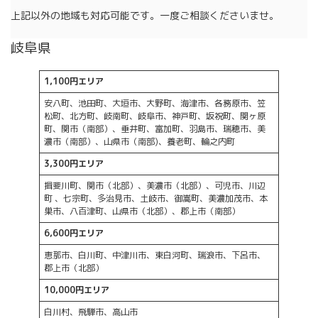
上記以外の地域も対応可能です。一度ご相談くださいませ。
岐阜県
1,100円エリア
安八町、池田町、大垣市、大野町、海津市、各務原市、笠
松町、北方町、岐南町、岐阜市、神戸町、坂祝町、関ヶ原
町、関市（南部）、垂井町、富加町、羽島市、瑞穂市、美
濃市（南部）、山県市（南部)、養老町、輪之内町
3,300円エリア
揖斐川町、関市（北部）、美濃市（北部）、可児市、川辺
町 、七宗町、多治見市、土岐市、御嵩町、美濃加茂市、本
巣市、八百津町、山県市（北部）、郡上市（南部）
6,600円エリア
恵那市、白川町、中津川市、東白河町、瑞浪市、下呂市、
郡上市（北部）
10,000円エリア
白川村、飛騨市、高山市