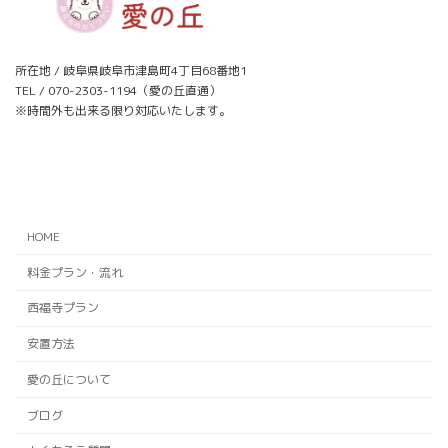
所在地 / 岐阜県岐阜市津島町4丁目68番地1
TEL / 070-2303-1194（愛の丘直通）
※時間外も出来る限り対応いたします。
ア
ア
イ
イ
コ
コ
ン
ン
リ
リ
ン
ン
ク
ク
HOME
料金プラン・流れ
西福寺プラン
安置方法
愛の丘について
ブログ