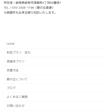
所在地 / 岐阜県岐阜市津島町4丁目68番地1
TEL / 070-2303-1194（愛の丘直通）
※時間外も出来る限り対応いたします。
ア
ア
イ
イ
コ
コ
ン
ン
リ
リ
ン
ン
ク
ク
HOME
料金プラン・流れ
西福寺プラン
安置方法
愛の丘について
ブログ
よくあるご質問
お問い合わせ