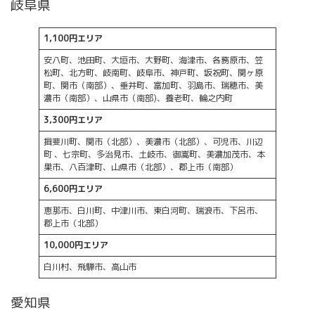
岐阜県
1,100円エリア
安八町、池田町、大垣市、大野町、海津市、各務原市、笠
松町、北方町、岐南町、岐阜市、神戸町、坂祝町、関ヶ原
町、関市（南部）、垂井町、富加町、羽島市、瑞穂市、美
濃市（南部）、山県市（南部)、養老町、輪之内町
3,300円エリア
揖斐川町、関市（北部）、美濃市（北部）、可児市、川辺
町 、七宗町、多治見市、土岐市、御嵩町、美濃加茂市、本
巣市、八百津町、山県市（北部）、郡上市（南部）
6,600円エリア
恵那市、白川町、中津川市、東白河町、瑞浪市、下呂市、
郡上市（北部）
10,000円エリア
白川村、飛騨市、高山市
愛知県